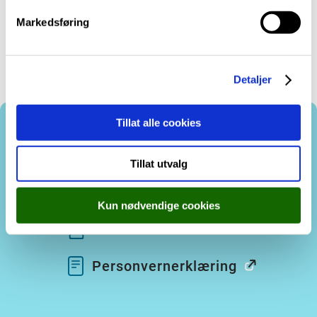
Sjå eksamenstrekket i MinINSchool!
v
Markedsføring
a
l
g
Detaljer
Tillat alle cookies
Kontakt oss
Tillat utvalg
Besøk oss
Kun nødvendige cookies
Tilsette
Personvernerklæring