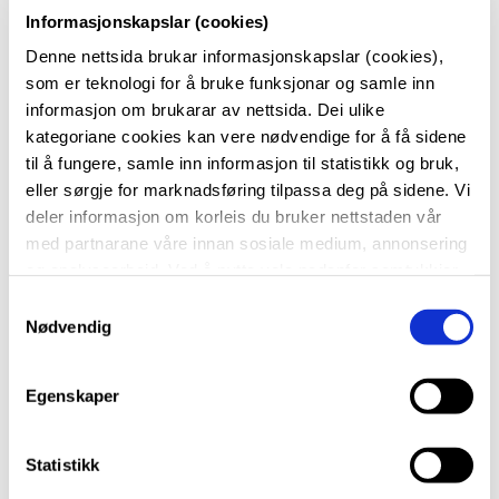
Informasjonskapslar (cookies)
Det er viktig å vere godt forebudd til eksamen, og her
Denne nettsida brukar informasjonskapslar (cookies),
finn du viktig informasjon om førebuing og
som er teknologi for å bruke funksjonar og samle inn
gjennomføring!
informasjon om brukarar av nettsida. Dei ulike
kategoriane cookies kan vere nødvendige for å få sidene
Vi minner om at ein må søkje om eventuell
til å fungere, samle inn informasjon til statistikk og bruk,
tilrettelegging til eksamen kvart år. Du søkjer om
eller sørgje for marknadsføring tilpassa deg på sidene. Vi
deler informasjon om korleis du bruker nettstaden vår
dette i VismaInSchool. Søknaden må vere levert i god
med partnarane våre innan sosiale medium, annonsering
tid før eksamen. Dersom du ikkje har dokumentasjon
og analysearbeid. Ved å nytte vala nedanfor samtykkjer
som konkret seier kva tilrettelegging du har bruk for,
du til at vi nyttar dei ulike cookies-kategoriane. Du kan
S
snakk med lærarne dine om kva du treng.
Les meir
når du vil trekke samtykket ditt. Sjå meir om kva cookies
Nødvendig
a
om særskilt tilrettelegging til eksamen her!
vi brukar i
cookie-erklæringa
vår.
m
t
Egenskaper
Du finn meir informasjon om eksamen på
Vestland
y
k
fylkeskommune sine nettsider!
k
Statistikk
e