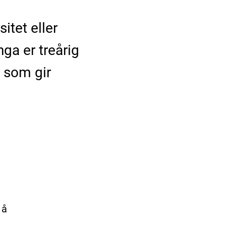
itet eller
ga er treårig
g som gir
 å