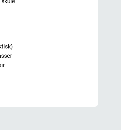
 skule
tisk)
asser
ir