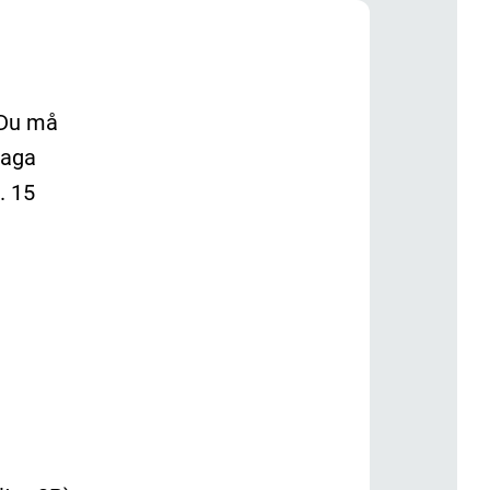
 Du må
faga
. 15