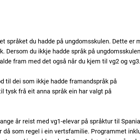
det språket du hadde på ungdomsskulen. Dette er 
sk. Dersom du ikkje hadde språk på ungdomsskule
 halde fram med det også når du kjem til vg2 og vg3
bod til dei som ikkje hadde framandspråk på
 tysk frå eit anna språk ein har valgt på
nge år reist med vg1-elevar på språktur til Spani
 då som regel i ein vertsfamilie. Programmet inkl