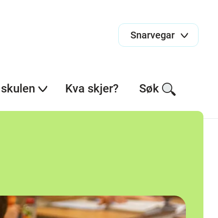
Snarvegar
skulen
Kva skjer?
Søk