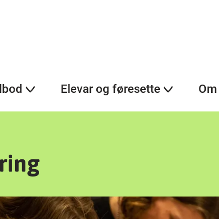
lbod
Elevar og føresette
Om 
ring