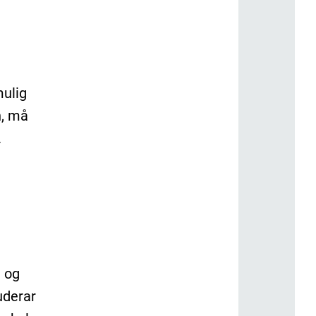
mulig
n, må
.
a og
uderar