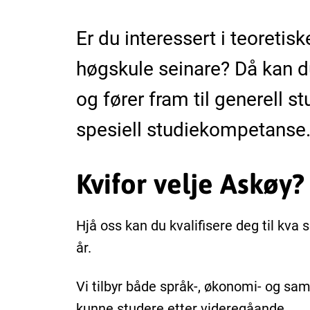
Er du interessert i teoretis
høgskule seinare? Då kan du
og fører fram til generell 
spesiell studiekompetanse
Kvifor velje Askøy?
Hjå oss kan du kvalifisere deg til kva 
år.
Vi tilbyr både språk-, økonomi- og sam
kunne studere etter videregåande.