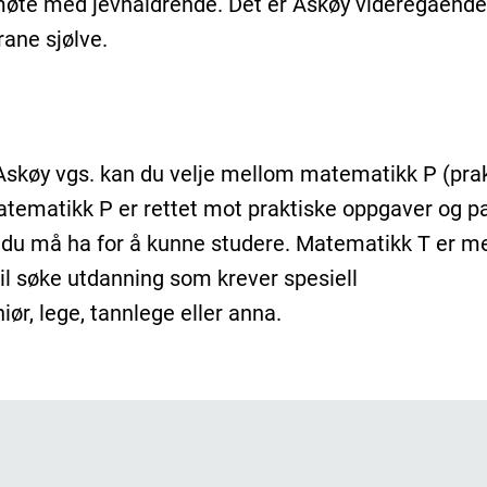
øte med jevnaldrende. Det er Askøy videregående
ane sjølve.
Askøy vgs. kan du velje mellom matematikk P (prak
Matematikk P er rettet mot praktiske oppgaver og p
du må ha for å kunne studere. Matematikk T er me
il søke utdanning som krever spesiell
ør, lege, tannlege eller anna.