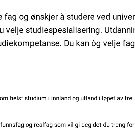
ke fag og ønskjer å studere ved univers
 velje studiespesialisering. Utdannin
studiekompetanse. Du kan òg velje fa
.
som helst studium i innland og utland i løpet av tre
funnsfag og realfag som vil gi deg det du treng for